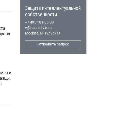
Защита интеллектуальной
собственности
+7 495 181-05-08
v@rozdestvin.ru
кта
Москва, м. Тульская
права
Отправить запрос
змер и
азцы.
о