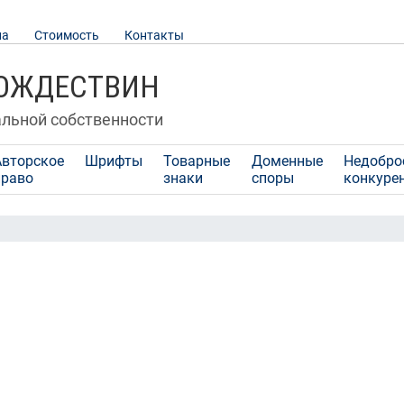
ла
Стоимость
Контакты
РОЖДЕСТВИН
альной собственности
Авторское
Шрифты
Товарные
Доменные
Недобро
право
знаки
споры
конкуре