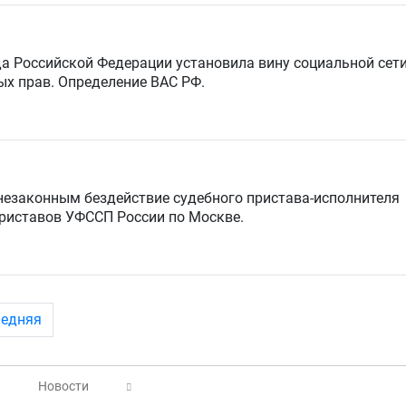
да Российской Федерации
установила вину социальной сет
х прав. Определение ВАС РФ.
 незаконным
бездействие судебного пристава-исполнителя
приставов УФССП России по Москве.
ледняя
ы
Новости