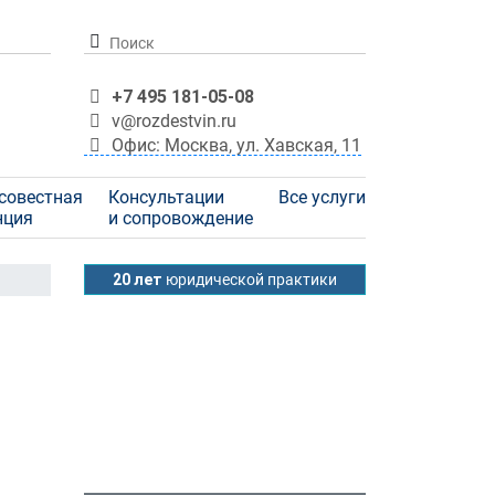
+7 495 181-05-08
v@rozdestvin.ru
Офис: Москва, ул. Хавская, 11
совестная
Консультации
Все услуги
нция
и сопровождение
20 лет
юридической практики